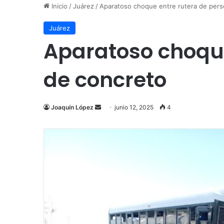
Inicio
/
Juárez
/
Aparatoso choque entre rutera de pers
Juárez
Aparatoso choque
de concreto
Send
Joaquín López
junio 12, 2025
4
an
email