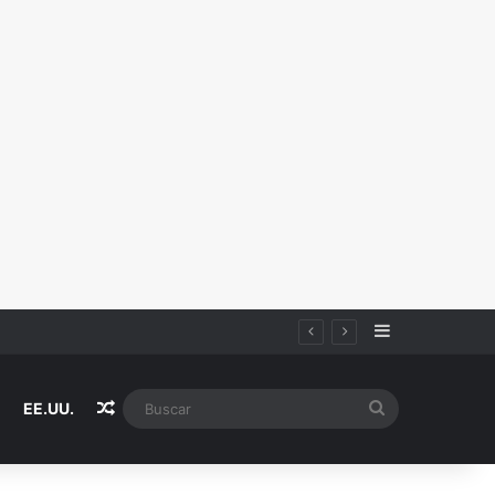
Sidebar
Random Article
Buscar
EE.UU.