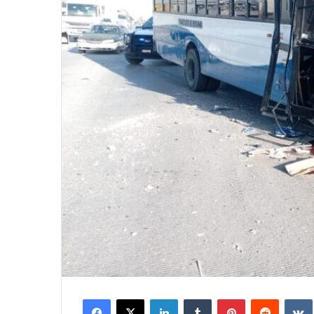
Facebook
X
LinkedIn
Tumblr
Pinterest
Reddit