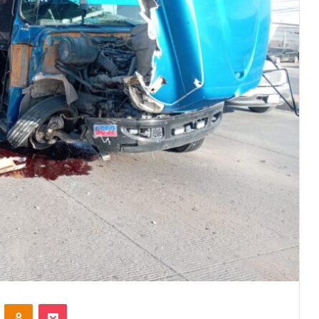
VKontakte
Odnoklassniki
Pocket