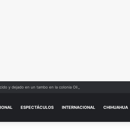
ido y dejado en un tambo en la colonia Olivia Espinoza
IONAL
ESPECTÁCULOS
INTERNACIONAL
CHIHUAHUA