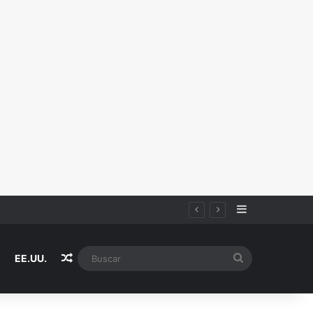
Sidebar
Random Article
Buscar
EE.UU.