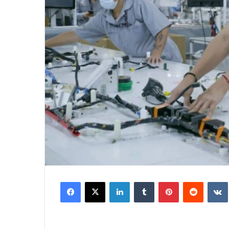
Facebook
X
LinkedIn
Tumblr
Pinterest
Reddit