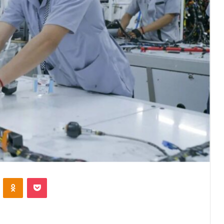
VKontakte
Odnoklassniki
Pocket