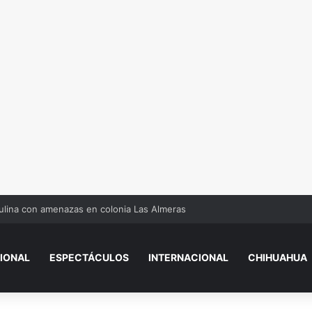
 escrituras gratis a las personas que cumplieron con este requisito
IONAL
ESPECTÁCULOS
INTERNACIONAL
CHIHUAHUA