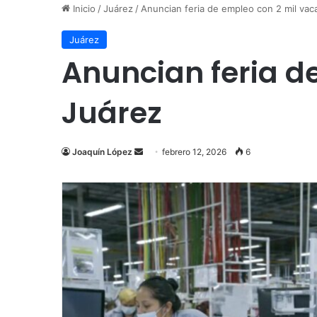
Inicio
/
Juárez
/
Anuncian feria de empleo con 2 mil vac
Juárez
Anuncian feria d
Juárez
Send
Joaquín López
febrero 12, 2026
6
an
email