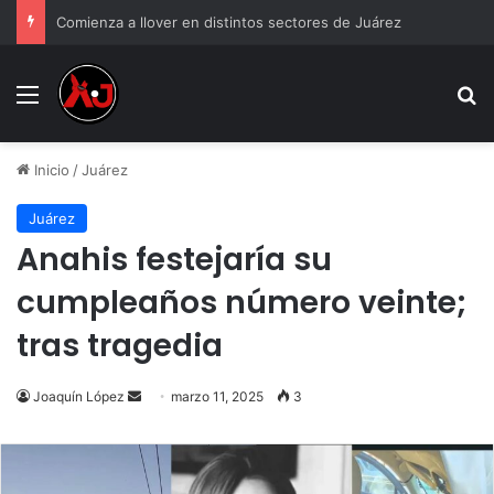
Comienza a llover en distintos sectores de Juárez
Menu
B
Inicio
/
Juárez
Juárez
Anahis festejaría su
cumpleaños número veinte;
tras tragedia
Send
Joaquín López
marzo 11, 2025
3
an
email