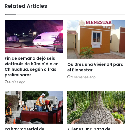
Related Articles
Fin de semana dejó seis
víct1m4s de h0mic1dio en
Qui3res una Viviend4 para
Chihuahua, según cifras
el Bienestar
preliminares
2 semanas ago
4 días ago
Ya hay material de
¿Tienes una pata de