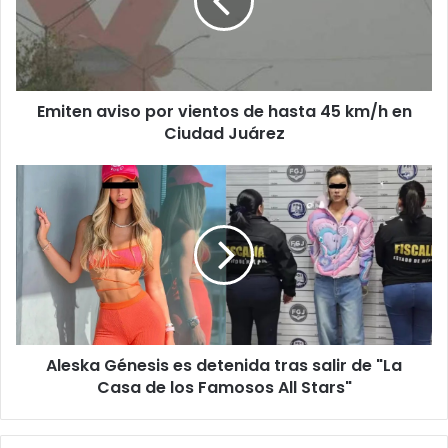
de
hasta
45
km/h
en
Emiten aviso por vientos de hasta 45 km/h en
Ciudad
Juárez
Ciudad Juárez
Aleska
Génesis
es
detenida
tras
salir
de
"La
Casa
Aleska Génesis es detenida tras salir de "La
de
los
Casa de los Famosos All Stars"
Famosos
All
Stars"