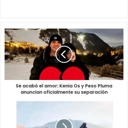
Se
acabó
el
amor:
Kenia
Os
y
Peso
Pluma
Se acabó el amor: Kenia Os y Peso Pluma
anuncian
oficialmente
anuncian oficialmente su separación
su
separación
Despierta
conductor
del
camión
acc1dent4do