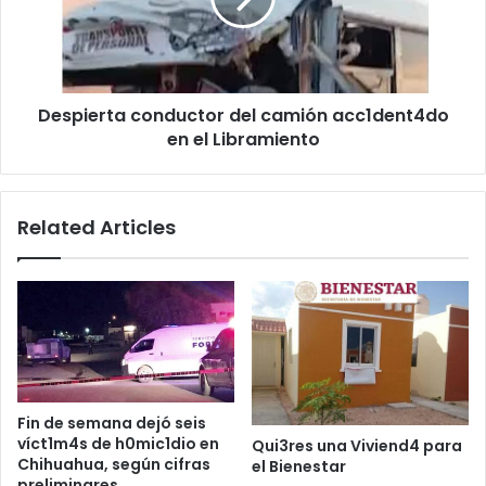
en
el
Libramiento
Despierta conductor del camión acc1dent4do
en el Libramiento
Related Articles
Fin de semana dejó seis
víct1m4s de h0mic1dio en
Qui3res una Viviend4 para
Chihuahua, según cifras
el Bienestar
preliminares