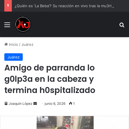
¿Quién es ‘La Beba’? Su reacción en vivo tras la mu3rt3 de César Gastélum se viraliza
Menu
B
Inicio
/
Juárez
Juárez
Amigo de parranda lo
g0lp3a en la cabeza y
termina h0spitalizado
Send
Joaquín López
junio 6, 2026
1
an
email