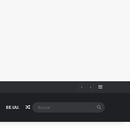
Sidebar
Random Article
Buscar
EE.UU.