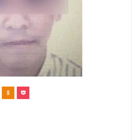
VKontakte
Odnoklassniki
Pocket