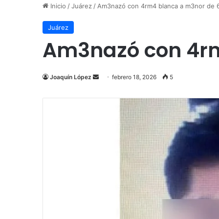
Inicio
/
Juárez
/
Am3nazó con 4rm4 blanca a m3nor de 
Juárez
Am3nazó con 4rm
Send
Joaquín López
febrero 18, 2026
5
an
email