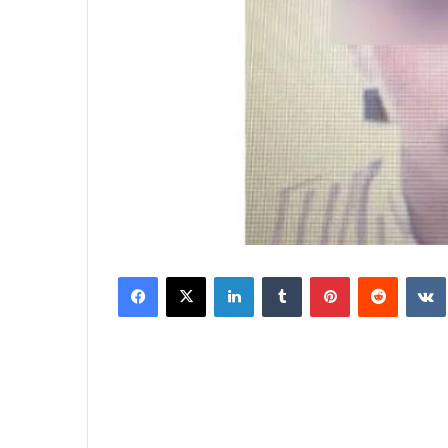
Facebook
X
LinkedIn
Tumblr
Pinterest
Reddit