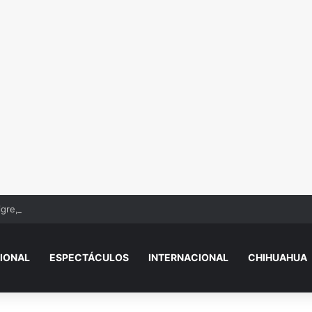
gre, un lagarto y una Hummer en autolavado de la Fronteriza
IONAL
ESPECTÁCULOS
INTERNACIONAL
CHIHUAHUA