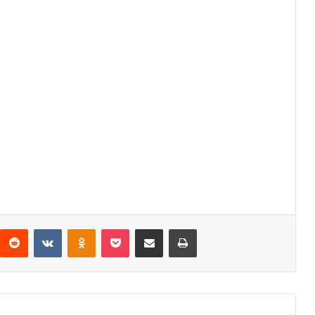
interest
Reddit
VKontakte
Odnoklassniki
Pocket
Share via Email
Print