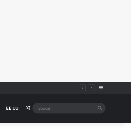
Sidebar
Random Article
Buscar
EE.UU.