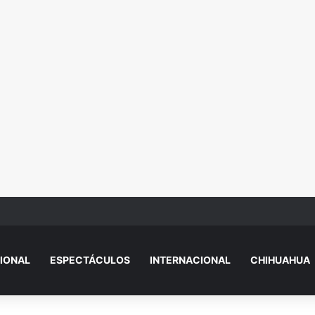
 explica por qué sacó a Aristegui y Solórzano de TV Azteca
IONAL
ESPECTÁCULOS
INTERNACIONAL
CHIHUAHUA