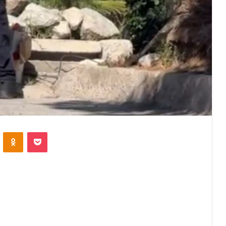
VKontakte
Odnoklassniki
Pocket