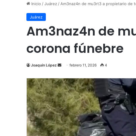
Inicio
/
Juárez
/
Am3naz4n de mu3rt3 a propietario de te
Juárez
Am3naz4n de mu3r
corona fúnebre
Send
Joaquín López
febrero 11, 2026
4
an
email