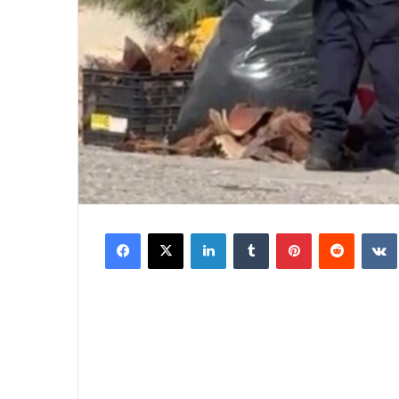
Facebook
X
LinkedIn
Tumblr
Pinterest
Reddit