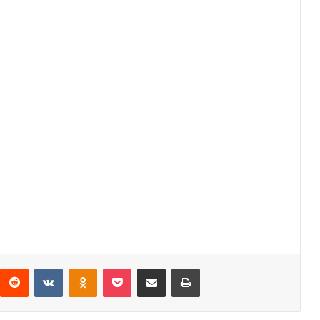
interest
Reddit
VKontakte
Odnoklassniki
Pocket
Share via Email
Print