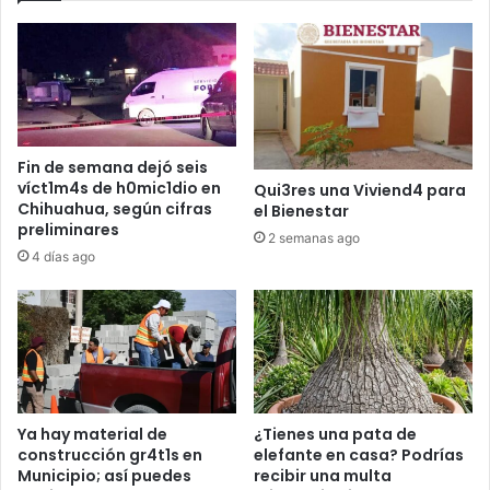
Fin de semana dejó seis
víct1m4s de h0mic1dio en
Qui3res una Viviend4 para
Chihuahua, según cifras
el Bienestar
preliminares
2 semanas ago
4 días ago
Ya hay material de
¿Tienes una pata de
construcción gr4t1s en
elefante en casa? Podrías
Municipio; así puedes
recibir una multa