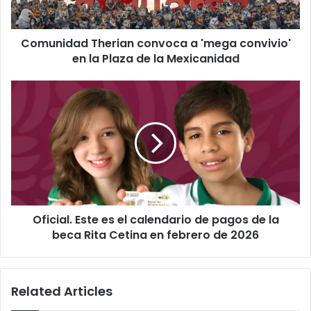
la
Plaza
Comunidad Therian convoca a 'mega convivio'
de
la
en la Plaza de la Mexicanidad
Mexicanidad
Oficial.
Este
es
el
calendario
de
pagos
de
la
Oficial. Este es el calendario de pagos de la
beca
Rita
beca Rita Cetina en febrero de 2026
Cetina
en
febrero
Related Articles
de
2026