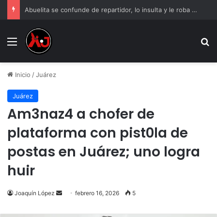
Abuelita se confunde de repartidor, lo insulta y le roba su celular
Menu
B
Inicio
/
Juárez
Juárez
Am3naz4 a chofer de
plataforma con pist0la de
postas en Juárez; uno logra
huir
Send
Joaquín López
febrero 16, 2026
5
an
email