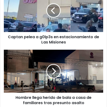
a
g0lp3s
en
estacionamiento
de
Las
Misiones
Captan pelea a g0lp3s en estacionamiento de
Las Misiones
Hombre
llega
herido
de
bala
a
casa
de
familiares
Hombre llega herido de bala a casa de
tras
presunto
familiares tras presunto asalto