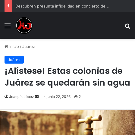
Descubren presunta infidelidad en concierto de Grupo Firme: “Mi prima anda con el esposo de mi hermana”
Menu
B
Inicio
/
Juárez
Juárez
¡Alístese! Estas colonias de
Juárez se quedarán sin agua
Send
Joaquín López
junio 22, 2026
2
an
email