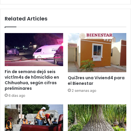
asalto
Related Articles
Fin de semana dejó seis
víct1m4s de h0mic1dio en
Qui3res una Viviend4 para
Chihuahua, según cifras
el Bienestar
preliminares
2 semanas ago
6 días ago