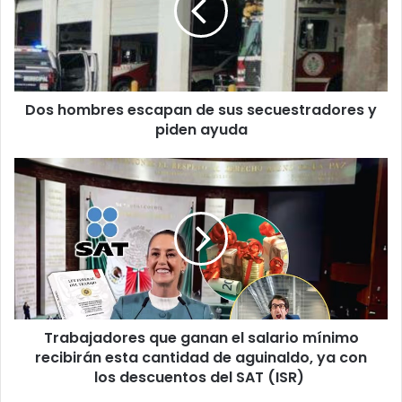
sus
secuestradores
y
piden
ayuda
Dos hombres escapan de sus secuestradores y
piden ayuda
Trabajadores
que
ganan
el
salario
mínimo
recibirán
esta
cantidad
Trabajadores que ganan el salario mínimo
de
aguinaldo,
recibirán esta cantidad de aguinaldo, ya con
ya
los descuentos del SAT (ISR) ​
con