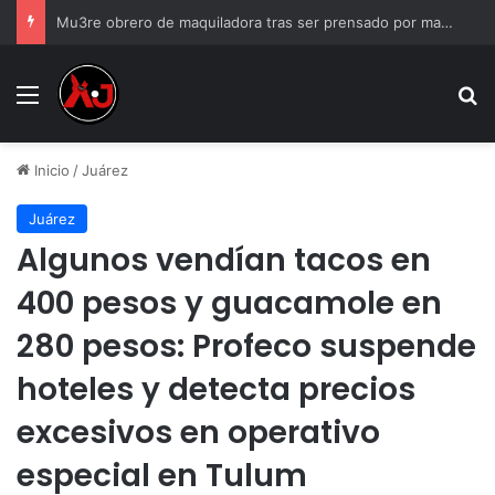
Mu3re obrero de maquiladora tras ser prensado por maquinaria
Menu
B
Inicio
/
Juárez
Juárez
Algunos vendían tacos en
400 pesos y guacamole en
280 pesos: Profeco suspende
hoteles y detecta precios
excesivos en operativo
especial en Tulum