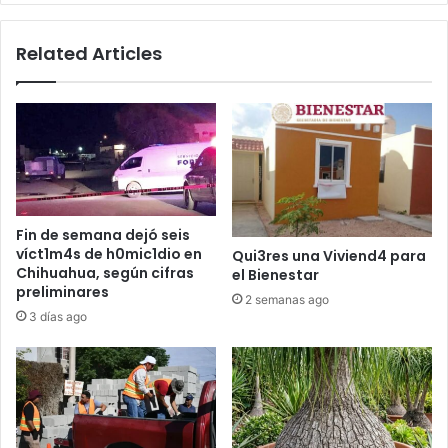
los
descuentos
Related Articles
del
SAT
(ISR)
Fin de semana dejó seis
víct1m4s de h0mic1dio en
Qui3res una Viviend4 para
Chihuahua, según cifras
el Bienestar
preliminares
2 semanas ago
3 días ago