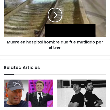
en
hospital
hombre
que
fue
mutilado
por
el
Muere en hospital hombre que fue mutilado por
tren
el tren
Related Articles