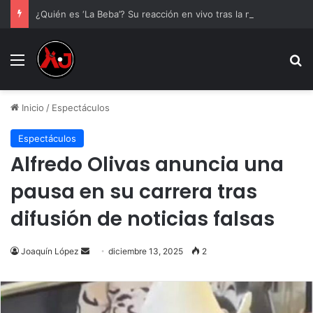
¿Quién es ‘La Beba’? Su reacción en vivo tras la mu3rt3 de César Gastélum se viraliza
Menu
B
Inicio
/
Espectáculos
Espectáculos
Alfredo Olivas anuncia una
pausa en su carrera tras
difusión de noticias falsas
Send
Joaquín López
diciembre 13, 2025
2
an
email