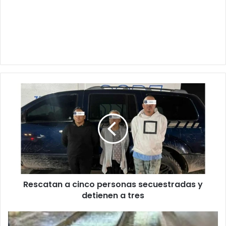
Rescatan
a
cinco
personas
secuestradas
y
detienen
a
tres
Rescatan a cinco personas secuestradas y
detienen a tres
Muere