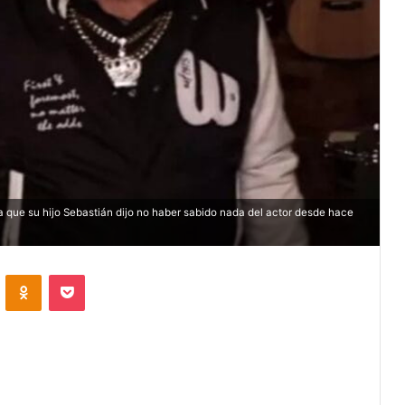
que su hijo Sebastián dijo no haber sabido nada del actor desde hace
VKontakte
Odnoklassniki
Pocket