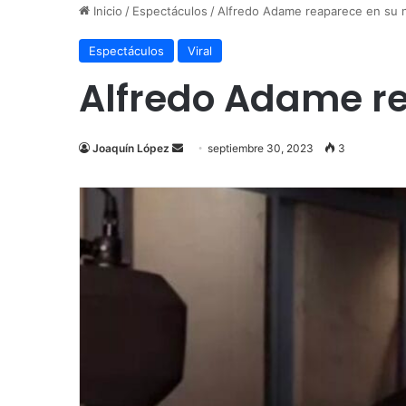
Inicio
/
Espectáculos
/
Alfredo Adame reaparece en su 
Espectáculos
Viral
Alfredo Adame re
Send
Joaquín López
septiembre 30, 2023
3
an
email