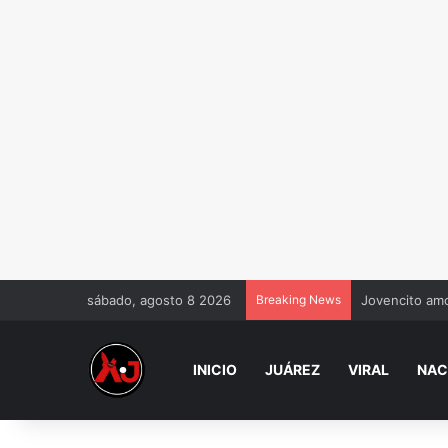
sábado, agosto 8 2026
Breaking News
Jovencito amo
INICIO
JUÁREZ
VIRAL
NAC