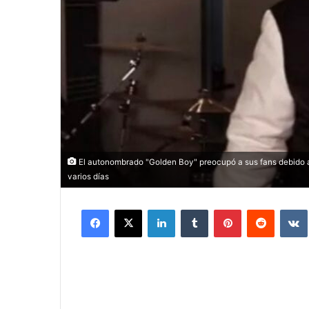
El autonombrado "Golden Boy" preocupó a sus fans debido a 
varios días
Facebook
X
LinkedIn
Tumblr
Pinterest
Reddit