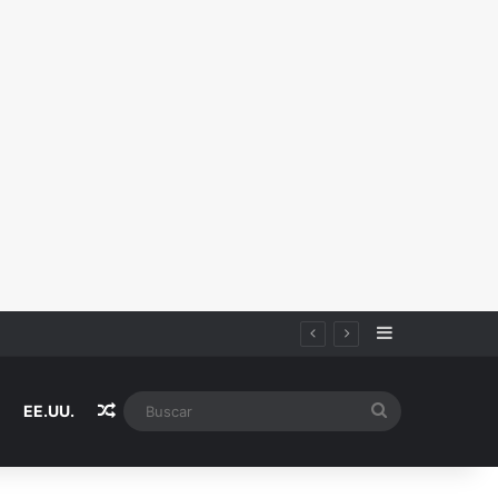
Sidebar
Random Article
Buscar
EE.UU.