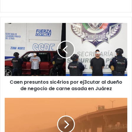
Caen
presuntos
sic4rios
por
ej3cutar
al
dueño
de
negocio
Caen presuntos sic4rios por ej3cutar al dueño
de
carne
de negocio de carne asada en Juárez
asada
en
Emiten
Juárez
alerta
por
fuertes
vientos
y