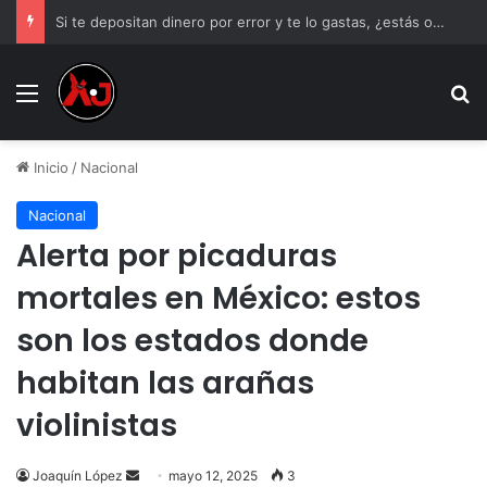
Si te depositan dinero por error y te lo gastas, ¿estás obligado a devolverlo?
Menu
B
Inicio
/
Nacional
Nacional
Alerta por picaduras
mortales en México: estos
son los estados donde
habitan las arañas
violinistas
Send
Joaquín López
mayo 12, 2025
3