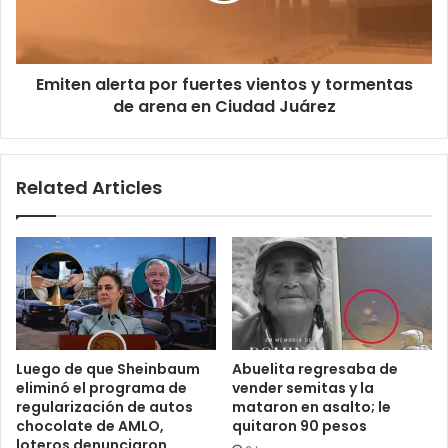
tormentas
de
arena
Emiten alerta por fuertes vientos y tormentas
en
Ciudad
de arena en Ciudad Juárez
Juárez
Related Articles
Luego de que Sheinbaum
Abuelita regresaba de
eliminó el programa de
vender semitas y la
regularización de autos
mataron en asalto; le
chocolate de AMLO,
quitaron 90 pesos
loteros denunciaron