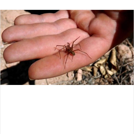
an
email