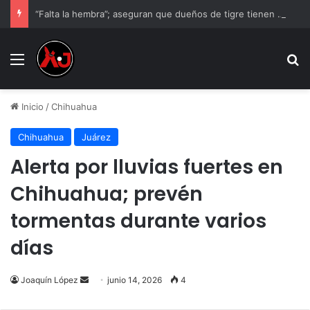
“Falta la hembra”; aseguran que dueños de tigre tienen otro ejemplar
Menu
B
Inicio
/
Chihuahua
Chihuahua
Juárez
Alerta por lluvias fuertes en
Chihuahua; prevén
tormentas durante varios
días
Send
Joaquín López
junio 14, 2026
4
an