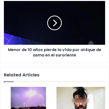
Menor
de
10
años
pierde
la
v1da
por
at4que
Menor de 10 años pierde la v1da por at4que de
de
asma
asma en el suroriente
en
el
suroriente
Related Articles