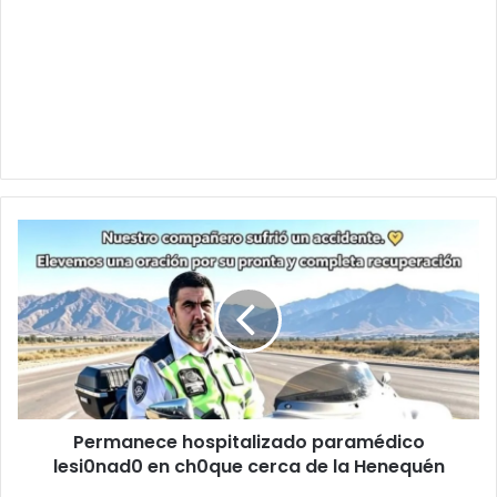
Permanece
hospitalizado
paramédico
lesi0nad0
en
ch0que
cerca
de
la
Permanece hospitalizado paramédico
Henequén
lesi0nad0 en ch0que cerca de la Henequén