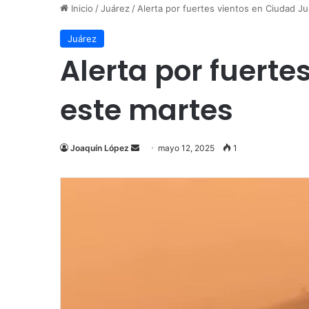
Inicio
/
Juárez
/
Alerta por fuertes vientos en Ciudad Ju
Juárez
Alerta por fuerte
este martes
Send
Joaquín López
mayo 12, 2025
1
an
email