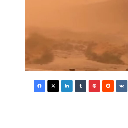
Facebook
X
LinkedIn
Tumblr
Pinterest
Reddit