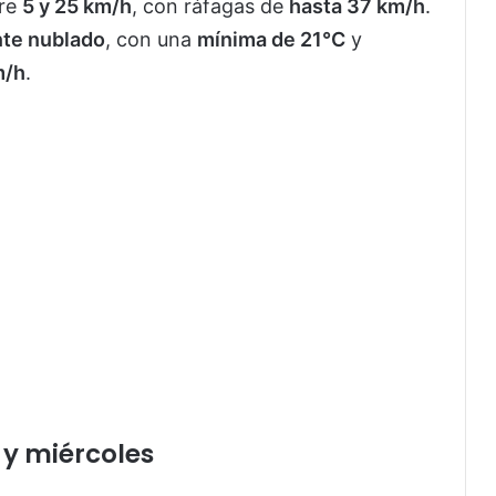
tre
5 y 25 km/h
, con ráfagas de
hasta 37 km/h
.
nte nublado
, con una
mínima de 21°C
y
m/h
.
 y miércoles