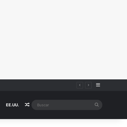
Sidebar
Random Article
Buscar
EE.UU.