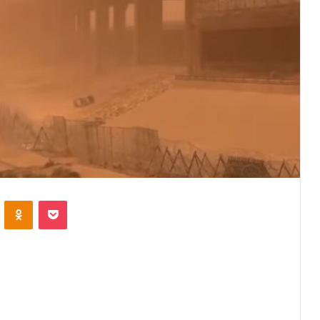
VKontakte
Odnoklassniki
Pocket