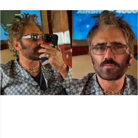
an
email