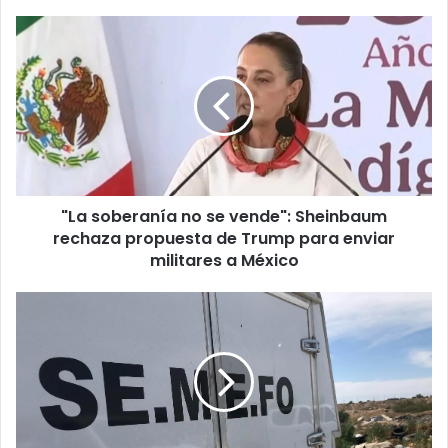
"La
soberanía
no
se
vende":
Sheinbaum
rechaza
propuesta
de
"La soberanía no se vende": Sheinbaum
Trump
para
rechaza propuesta de Trump para enviar
enviar
militares a México
militares
a
Lo
México
ejecutan
con
tiro
de
gracia
y