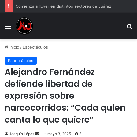
Comienza a llover en distintos sectores de Juárez
Menu
B
Inicio
/
Espectáculos
Espectáculos
Alejandro Fernández
defiende libertad de
expresión sobre
narcocorridos: “Cada quien
canta lo que quiere”
Send
Joaquín López
mayo 3, 2025
3