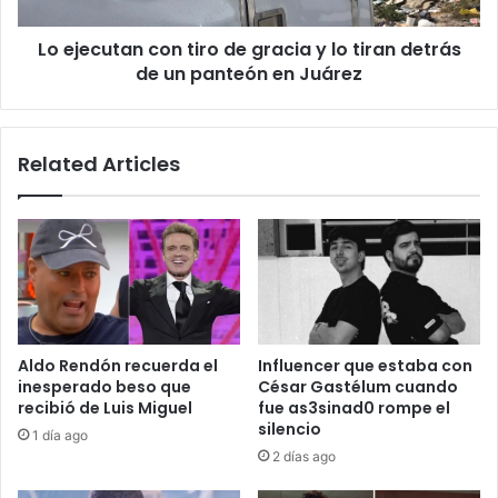
lo
tiran
Lo ejecutan con tiro de gracia y lo tiran detrás
detrás
de
de un panteón en Juárez
un
panteón
en
Related Articles
Juárez
Aldo Rendón recuerda el
Influencer que estaba con
inesperado beso que
César Gastélum cuando
recibió de Luis Miguel
fue as3sinad0 rompe el
silencio
1 día ago
2 días ago