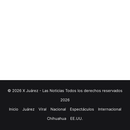
© 2026 X Juárez - Las Noticias Todos los derechos reservados
2026
Inicio
Juárez
Viral
Nacional
Espectáculos
Internacional
Chihuahua
EE.UU.