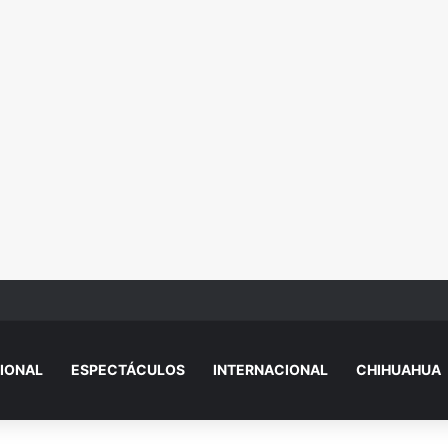
uita celular y provoca heridas en el brazo a conductora de plataforma
IONAL
ESPECTÁCULOS
INTERNACIONAL
CHIHUAHUA