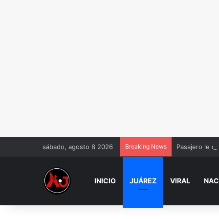
sábado, agosto 8 2026
Breaking News
Pasajero le q
INICIO
JUÁREZ
VIRAL
NAC