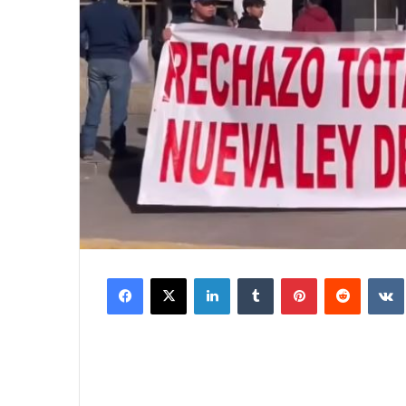
Facebook
X
LinkedIn
Tumblr
Pinterest
Reddit