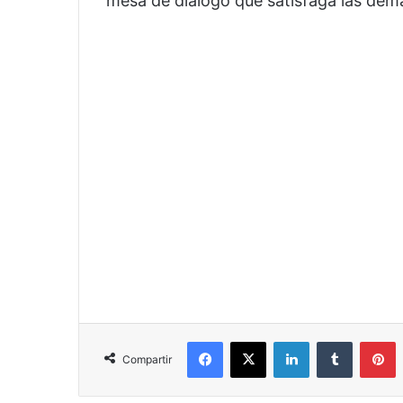
mesa de diálogo que satisfaga las dem
Facebook
X
LinkedIn
Tumblr
P
Compartir