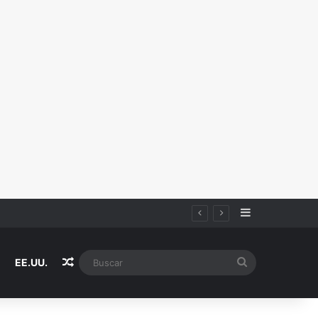
Sidebar
Random Article
Buscar
EE.UU.