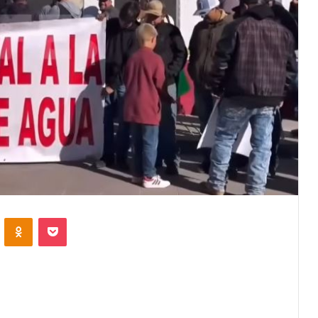
VKontakte
Odnoklassniki
Pocket