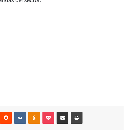
andas del sector.
interest
Reddit
VKontakte
Odnoklassniki
Pocket
Share via Email
Print