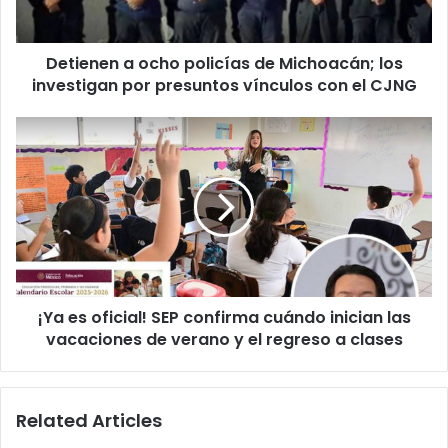
investigan
por
Detienen a ocho policías de Michoacán; los
presuntos
vínculos
investigan por presuntos vínculos con el CJNG
con
el
¡Ya
CJNG
es
oficial!
SEP
confirma
cuándo
inician
las
vacaciones
¡Ya es oficial! SEP confirma cuándo inician las
de
verano
vacaciones de verano y el regreso a clases
y
el
regreso
Related Articles
a
clases