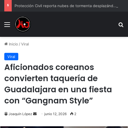
Protección Civil reporta nubes de tormenta desplazándose de El Paso a Ciudad Juárez
Menu
B
Inicio
/
Viral
Viral
Aficionados coreanos
convierten taquería de
Guadalajara en una fiesta
con “Gangnam Style”
Send
Joaquín López
junio 12, 2026
2
an
email