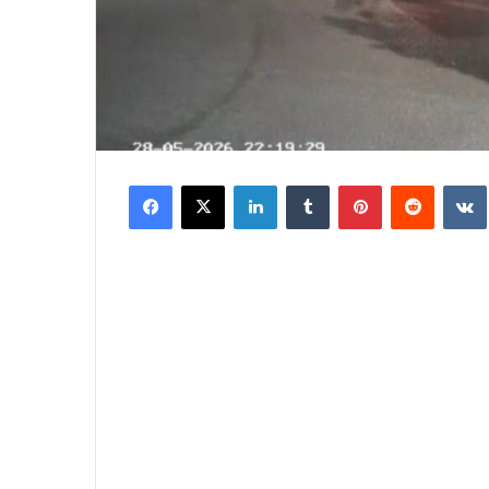
Facebook
X
LinkedIn
Tumblr
Pinterest
Reddit