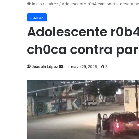
Inicio
/
Juárez
/
Adolescente r0b4 camioneta, desata per
Juárez
Adolescente r0b4
ch0ca contra par
Send
Joaquín López
mayo 29, 2026
2
an
email