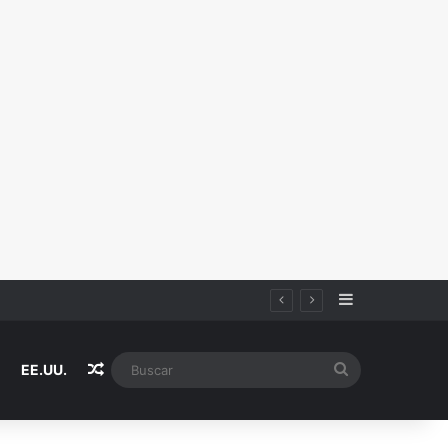
Sidebar
Random Article
Buscar
EE.UU.