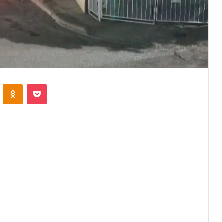
VKontakte
Odnoklassniki
Pocket