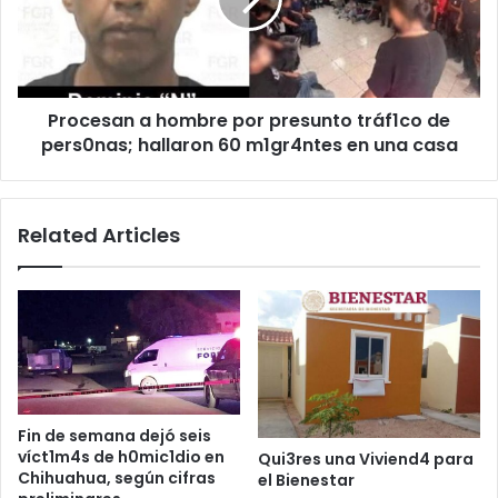
presunto
tráf1co
de
pers0nas;
hallaron
Procesan a hombre por presunto tráf1co de
60
m1gr4ntes
pers0nas; hallaron 60 m1gr4ntes en una casa
en
una
casa
Related Articles
Fin de semana dejó seis
víct1m4s de h0mic1dio en
Qui3res una Viviend4 para
Chihuahua, según cifras
el Bienestar