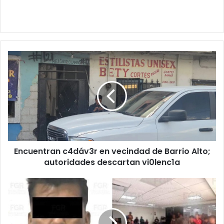
Encuentran
c4dáv3r
en
vecindad
de
Barrio
Alto;
autoridades
descartan
Encuentran c4dáv3r en vecindad de Barrio Alto;
vi0lenc1a
autoridades descartan vi0lenc1a
Procesan
a
hombre
por