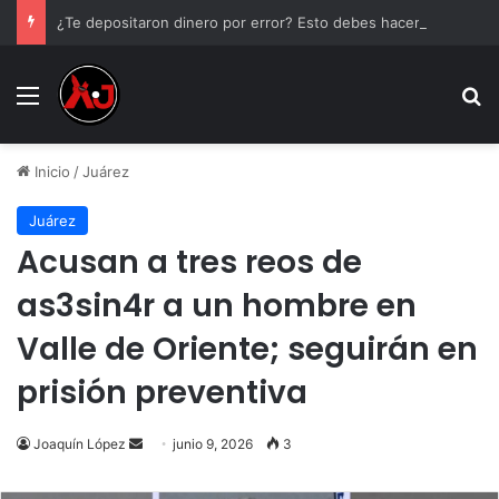
¿Te depositaron dinero por error? Esto debes hacer antes de tocarlo
Menu
B
Inicio
/
Juárez
Juárez
Acusan a tres reos de
as3sin4r a un hombre en
Valle de Oriente; seguirán en
prisión preventiva
Send
Joaquín López
junio 9, 2026
3
an
email