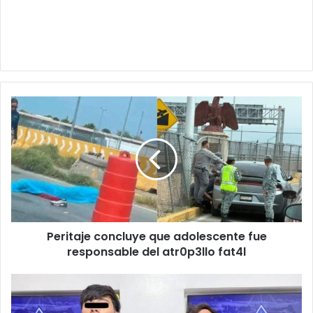
Peritaje
concluye
que
adolescente
fue
responsable
del
atr0p3llo
fat4l
Peritaje concluye que adolescente fue
responsable del atr0p3llo fat4l
Detienen
a
tres