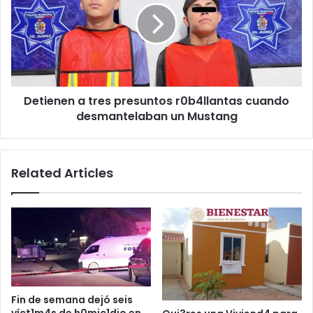
presuntos
r0b4llantas
cuando
desmantelaban
un
Mustang
Detienen a tres presuntos r0b4llantas cuando
desmantelaban un Mustang
Related Articles
Fin de semana dejó seis
víct1m4s de h0mic1dio en