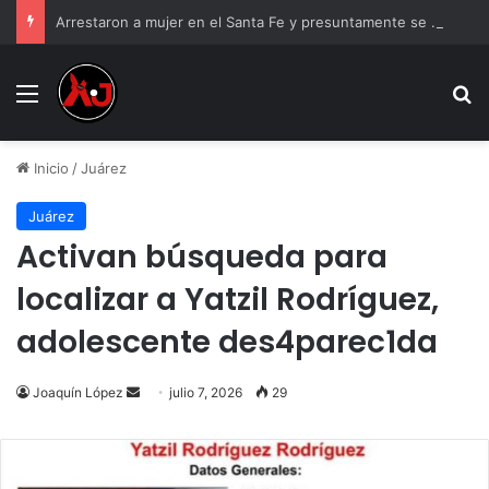
Arrestaron a mujer en el Santa Fe y presuntamente se burló; la exhibieron asustada
Menu
B
Inicio
/
Juárez
Juárez
Activan búsqueda para
localizar a Yatzil Rodríguez,
adolescente des4parec1da
Send
Joaquín López
julio 7, 2026
29
an
email