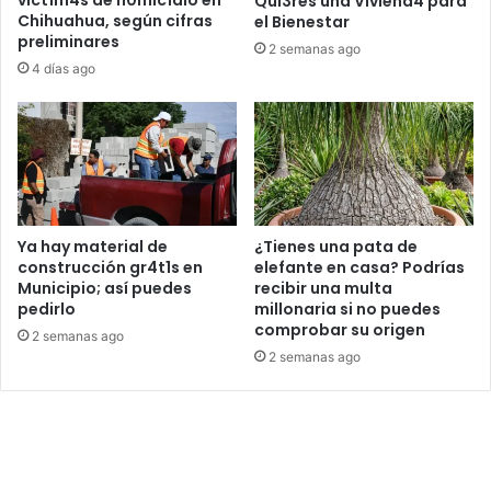
Qui3res una Viviend4 para
Chihuahua, según cifras
el Bienestar
preliminares
2 semanas ago
4 días ago
Ya hay material de
¿Tienes una pata de
construcción gr4t1s en
elefante en casa? Podrías
Municipio; así puedes
recibir una multa
pedirlo
millonaria si no puedes
comprobar su origen
2 semanas ago
2 semanas ago