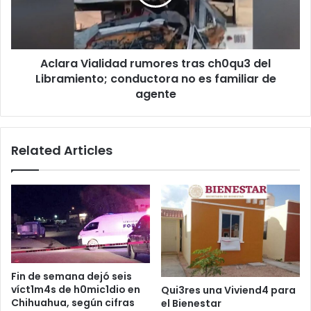
del
Libramiento;
conductora
no
Aclara Vialidad rumores tras ch0qu3 del
es
familiar
Libramiento; conductora no es familiar de
de
agente
agente
Related Articles
Fin de semana dejó seis
víct1m4s de h0mic1dio en
Qui3res una Viviend4 para
Chihuahua, según cifras
el Bienestar