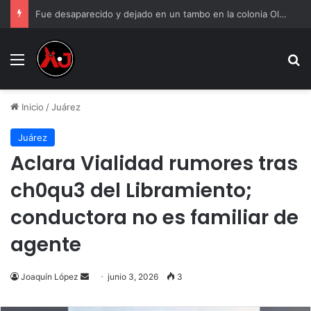
Fue desaparecido y dejado en un tambo en la colonia Olivia Espinoza
Menu
B
Inicio
/
Juárez
Juárez
Aclara Vialidad rumores tras
ch0qu3 del Libramiento;
conductora no es familiar de
agente
Send
Joaquín López
junio 3, 2026
3
an
email