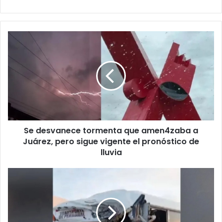
Se
desvanece
tormenta
que
amen4zaba
a
Juárez,
pero
sigue
Se desvanece tormenta que amen4zaba a
vigente
el
Juárez, pero sigue vigente el pronóstico de
pronóstico
lluvia
de
lluvia
Aclara
Vialidad
rumores
tras
ch0qu3