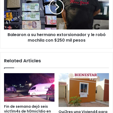
hermano
extorsionador
y
le
robó
mochila
Balearon a su hermano extorsionador y le robó
con
$250
mochila con $250 mil pesos
mil
pesos
Related Articles
Fin de semana dejó seis
víct1m4s de h0mic1dio en
Qui3res una Viviend4 para