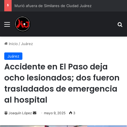
Murió afuera de Similares de Ciudad Juárez
Menu
B
Inicio
/
Juárez
Juárez
Accidente en El Paso deja
ocho lesionados; dos fueron
trasladados de emergencia
al hospital
Send
Joaquín López
mayo 9, 2025
3
an
email