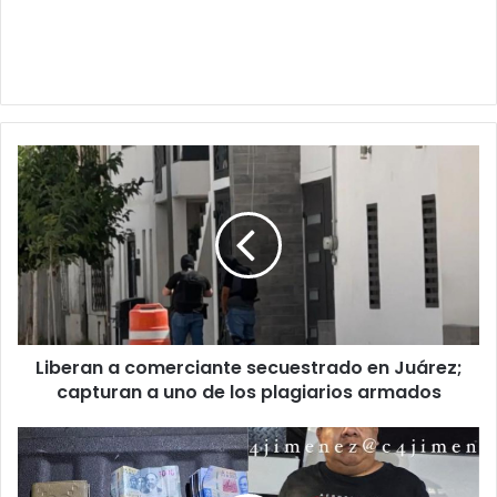
Liberan
a
comerciante
secuestrado
en
Juárez;
capturan
a
uno
Liberan a comerciante secuestrado en Juárez;
de
los
capturan a uno de los plagiarios armados
plagiarios
armados
Balearon
a
su