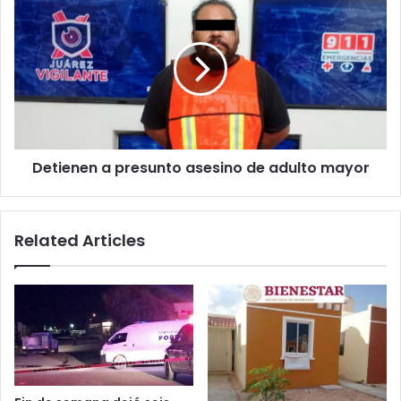
herida
a
presunto
asesino
de
adulto
mayor
Detienen a presunto asesino de adulto mayor
Related Articles