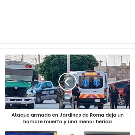
Ataque
armado
en
Jardines
de
Roma
deja
un
hombre
Ataque armado en Jardines de Roma deja un
muerto
y
hombre muerto y una menor herida
una
menor
Detienen