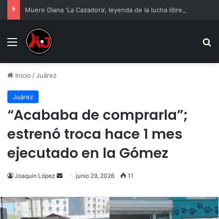
Muere Diana ‘La Cazadora’, leyenda de la lucha libre mexicana
Menu
B
Inicio
/
Juárez
Juárez
“Acababa de comprarla”;
estrenó troca hace 1 mes
ejecutado en la Gómez
Send
Joaquín López
junio 29, 2026
11
an
email