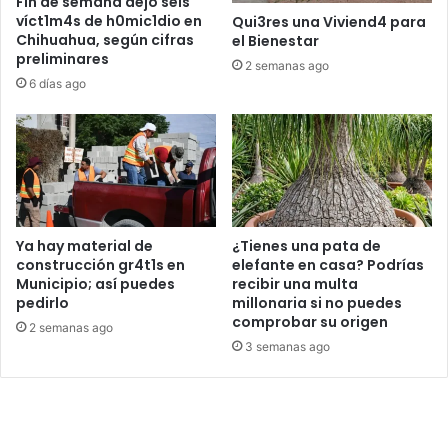
Fin de semana dejó seis
víct1m4s de h0mic1dio en
Qui3res una Viviend4 para
Chihuahua, según cifras
el Bienestar
preliminares
2 semanas ago
6 días ago
Ya hay material de
¿Tienes una pata de
construcción gr4t1s en
elefante en casa? Podrías
Municipio; así puedes
recibir una multa
pedirlo
millonaria si no puedes
comprobar su origen
2 semanas ago
3 semanas ago