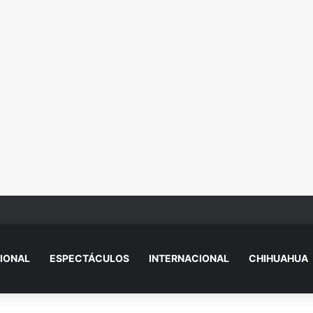
te de un interno en el Cereso Norte de Ciudad Juárez
IONAL
ESPECTÁCULOS
INTERNACIONAL
CHIHUAHUA