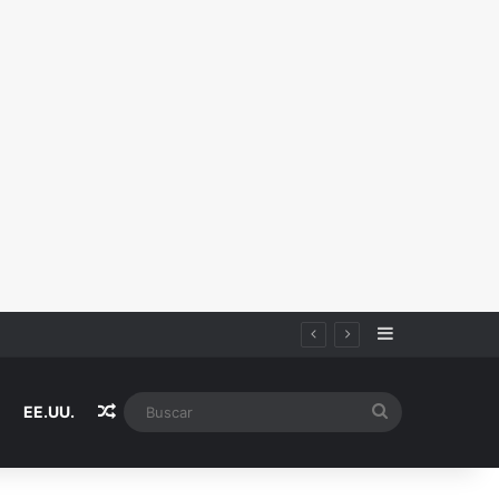
Sidebar
Random Article
Buscar
EE.UU.