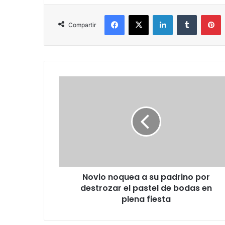
Facebook
X
LinkedIn
Tumblr
P
Compartir
Novio
noquea
a
su
padrino
por
destrozar
el
pastel
Novio noquea a su padrino por
de
bodas
destrozar el pastel de bodas en
en
plena fiesta
plena
fiesta