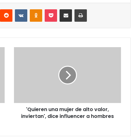
interest
Reddit
VKontakte
Odnoklassniki
Pocket
Share via Email
Print
'Quieren
una
mujer
de
alto
valor,
inviertan',
dice
influencer
'Quieren una mujer de alto valor,
a
hombres
inviertan', dice influencer a hombres