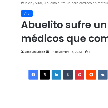
Inicio
/
Viral
/
Abuelito sufre un paro cardiaco en restau
Viral
Abuelito sufre un
médicos que comí
Send
Joaquín López
noviembre 15, 2023
3
an
email
Facebook
X
LinkedIn
Tumblr
Pinterest
Reddit