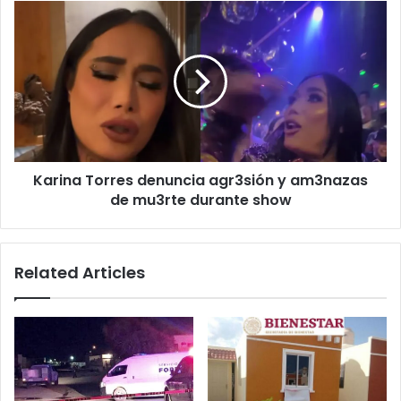
junio
Karina
Torres
denuncia
agr3sión
y
am3nazas
de
mu3rte
durante
Karina Torres denuncia agr3sión y am3nazas
show
de mu3rte durante show
Related Articles