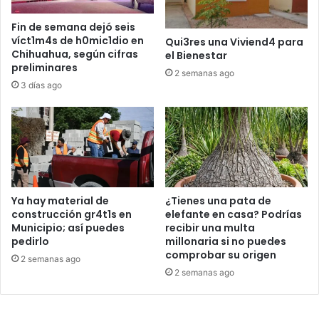
Fin de semana dejó seis
víct1m4s de h0mic1dio en
Qui3res una Viviend4 para
Chihuahua, según cifras
el Bienestar
preliminares
2 semanas ago
3 días ago
Ya hay material de
¿Tienes una pata de
construcción gr4t1s en
elefante en casa? Podrías
Municipio; así puedes
recibir una multa
pedirlo
millonaria si no puedes
comprobar su origen
2 semanas ago
2 semanas ago