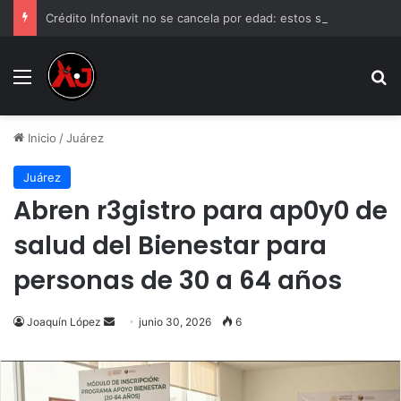
Crédito Infonavit no se cancela por edad: estos son los límites de pago
Menu
B
Inicio
/
Juárez
Juárez
Abren r3gistro para ap0y0 de
salud del Bienestar para
personas de 30 a 64 años
Send
Joaquín López
junio 30, 2026
6
an
email