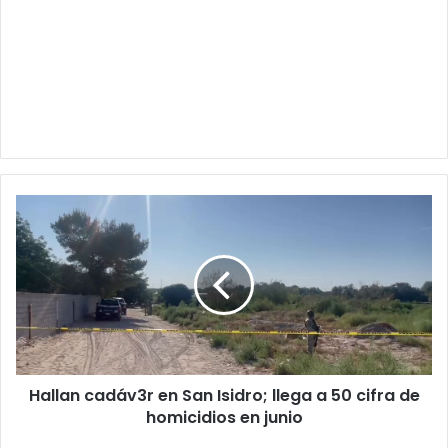
Hallan
cadáv3r
en
San
Isidro;
llega
a
50
cifra
Hallan cadáv3r en San Isidro; llega a 50 cifra de
de
homicidios
homicidios en junio
en