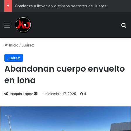
Comienza a llover en distintos sectores de Juárez
Menu
B
Inicio
/
Juárez
Juárez
Abandonan cuerpo envuelto
en lona
Send
Joaquín López
diciembre 17, 2025
4
an
email