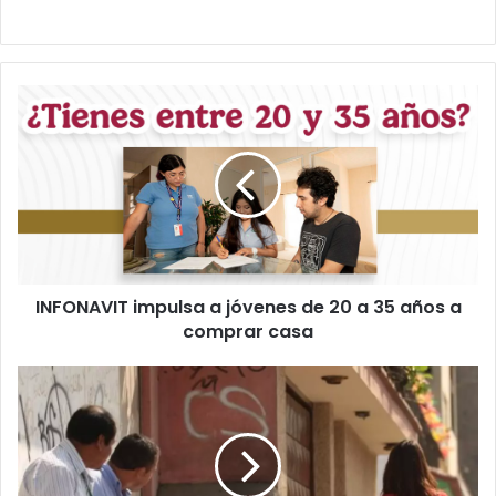
INFONAVIT
impulsa
a
jóvenes
de
20
a
35
años
INFONAVIT impulsa a jóvenes de 20 a 35 años a
a
comprar
comprar casa
casa
Prohibidos
piropos
en
Chihuahua:
¿Qué
podría