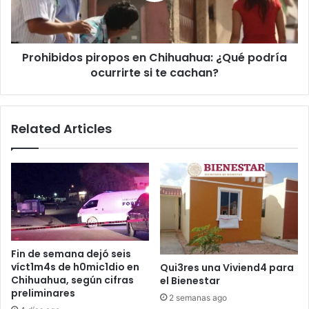
ocurrirte
si
te
Prohibidos piropos en Chihuahua: ¿Qué podría
cachan?
ocurrirte si te cachan?
Related Articles
Fin de semana dejó seis
víct1m4s de h0mic1dio en
Qui3res una Viviend4 para
Chihuahua, según cifras
el Bienestar
preliminares
2 semanas ago