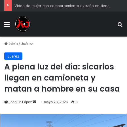
Video de mujer con comportamiento extraño en tienda y genera debate
Menu
B
Inicio
/
Juárez
Juárez
A plena luz del día: sicarios
llegan en camioneta y
matan a hombre en su casa
Send
Joaquín López
mayo 23, 2026
3
an
email