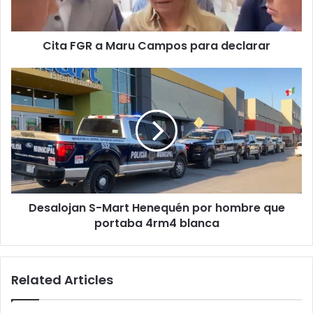
Cita FGR a Maru Campos para declarar
Desalojan
S-
Mart
Henequén
por
hombre
que
portaba
4rm4
Desalojan S-Mart Henequén por hombre que
blanca
portaba 4rm4 blanca
Related Articles