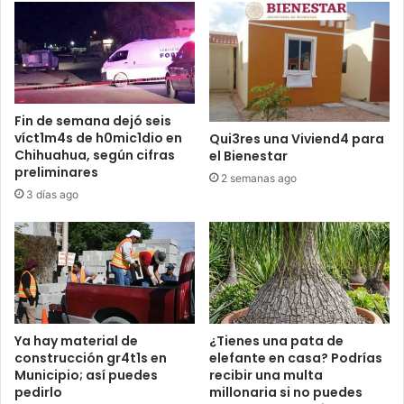
Fin de semana dejó seis
víct1m4s de h0mic1dio en
Qui3res una Viviend4 para
Chihuahua, según cifras
el Bienestar
preliminares
2 semanas ago
3 días ago
Ya hay material de
¿Tienes una pata de
construcción gr4t1s en
elefante en casa? Podrías
Municipio; así puedes
recibir una multa
pedirlo
millonaria si no puedes