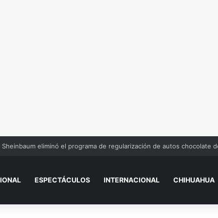
Sheinbaum eliminó el programa de regularización de autos chocolate 
IONAL
ESPECTÁCULOS
INTERNACIONAL
CHIHUAHUA