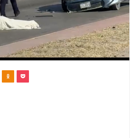
VKontakte
Odnoklassniki
Pocket