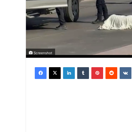
Screenshot
Facebook
X
LinkedIn
Tumblr
Pinterest
Reddit