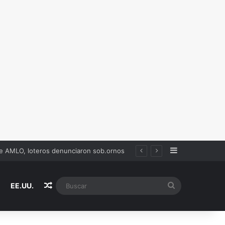
Sidebar
de AMLO, loteros denunciaron sob.ornos
Random Article
Buscar
EE.UU.