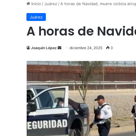
Inicio
/
Juárez
/
A horas de Navidad, muere ciclista atro
Juárez
A horas de Navid
Send
Joaquín López
diciembre 24, 2025
3
an
email