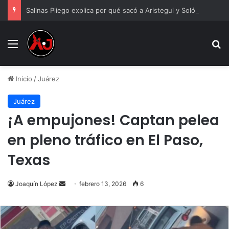
Salinas Pliego explica por qué sacó a Aristegui y Solórzano de TV Azteca
Menu
B
Inicio
/
Juárez
Juárez
¡A empujones! Captan pelea
en pleno tráfico en El Paso,
Texas
Send
Joaquín López
febrero 13, 2026
6
an
email