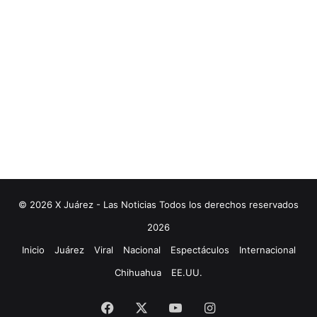
© 2026 X Juárez - Las Noticias Todos los derechos reservados
2026
Inicio
Juárez
Viral
Nacional
Espectáculos
Internacional
Chihuahua
EE.UU.
Facebook
X
YouTube
Instagram