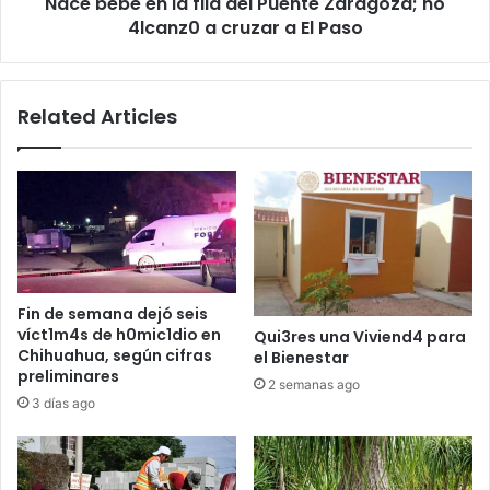
Nace bebé en la fila del Puente Zaragoza; no
4lcanz0
a
4lcanz0 a cruzar a El Paso
cruzar
a
El
Related Articles
Paso
Fin de semana dejó seis
víct1m4s de h0mic1dio en
Qui3res una Viviend4 para
Chihuahua, según cifras
el Bienestar
preliminares
2 semanas ago
3 días ago