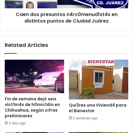
de
Ciudad
Caen dos presuntos n4rc0menud1st4s en
Juárez
distintos puntos de Ciudad Juárez
Related Articles
Fin de semana dejó seis
víct1m4s de h0mic1dio en
Qui3res una Viviend4 para
Chihuahua, según cifras
el Bienestar
preliminares
2 semanas ago
3 días ago