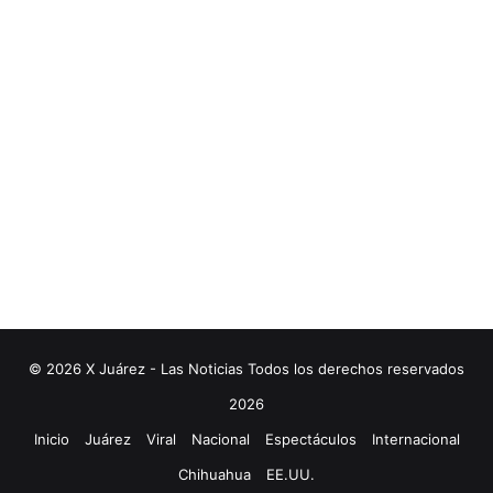
© 2026 X Juárez - Las Noticias Todos los derechos reservados
2026
Inicio
Juárez
Viral
Nacional
Espectáculos
Internacional
Chihuahua
EE.UU.