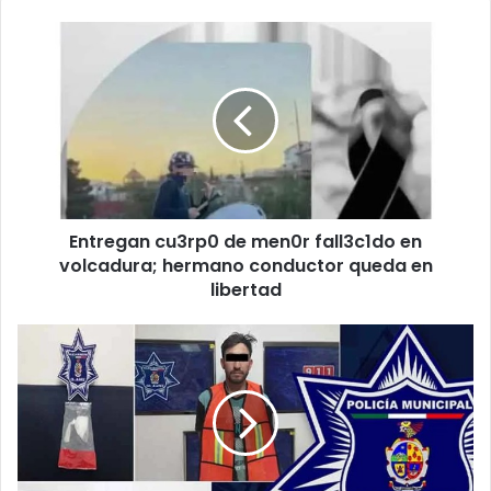
Entregan
cu3rp0
de
men0r
fall3c1do
en
volcadura;
hermano
conductor
Entregan cu3rp0 de men0r fall3c1do en
queda
en
volcadura; hermano conductor queda en
libertad
libertad
Caen
dos
presuntos
n4rc0menud1st4s
en
distintos
puntos