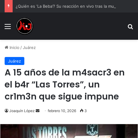
¿Quién es ‘La Beba’? Su reacción en vivo tras la mu3rt3 de César Gastélum se viraliza
Menu
B
Inicio
/
Juárez
Juárez
A 15 años de la m4sacr3 en
el b4r “Las Torres”, un
cr1m3n que sigue impune
Send
Joaquín López
febrero 10, 2026
3
an
email