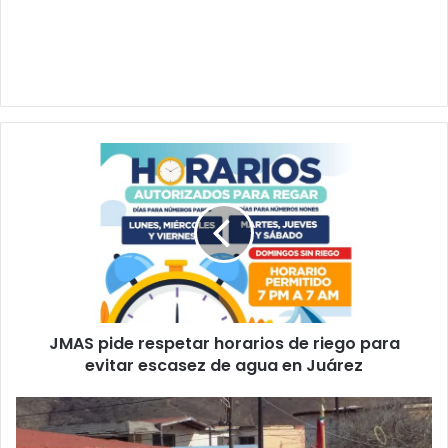
JMAS
pide
respetar
horarios
de
riego
para
evitar
escasez
JMAS pide respetar horarios de riego para
de
agua
evitar escasez de agua en Juárez
en
Juárez
SEP
elimina
requisito