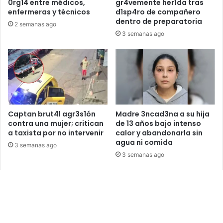
0rg14 entre médicos,
gr4vemente her1da tras
enfermeras y técnicos
d1sp4ro de compañero
dentro de preparatoria
2 semanas ago
3 semanas ago
Captan brut4l agr3s1ón
Madre 3ncad3na a su hija
contra una mujer; critican
de 13 años bajo intenso
a taxista por no intervenir
calor y abandonarla sin
agua ni comida
3 semanas ago
3 semanas ago