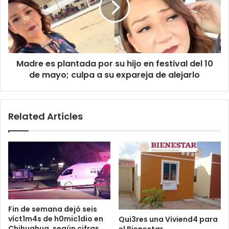
su
hijo
en
festival
del
Madre es plantada por su hijo en festival del 10
10
de
de mayo; culpa a su expareja de alejarlo
mayo;
culpa
a
Related Articles
su
expareja
de
alejarlo
Fin de semana dejó seis
víct1m4s de h0mic1dio en
Qui3res una Viviend4 para
Chihuahua, según cifras