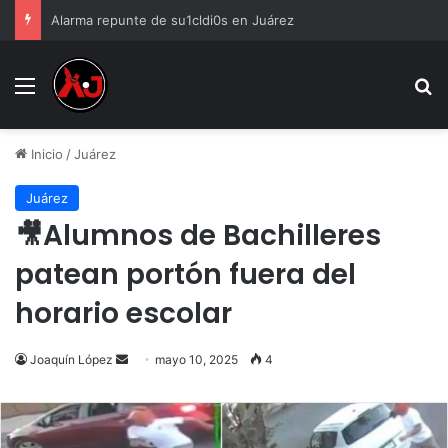
Alarma repunte de su1cldi0s en Juárez
Menu
B
Inicio
/
Juárez
Juárez
🎥Alumnos de Bachilleres
patean portón fuera del
horario escolar
Send
Joaquín López
mayo 10, 2025
4
an
email