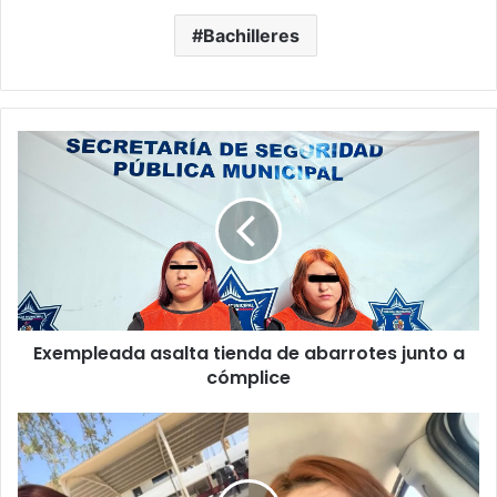
Bachilleres
Exempleada
asalta
tienda
de
abarrotes
junto
a
cómplice
Exempleada asalta tienda de abarrotes junto a
cómplice
Madre
es
plantada
por