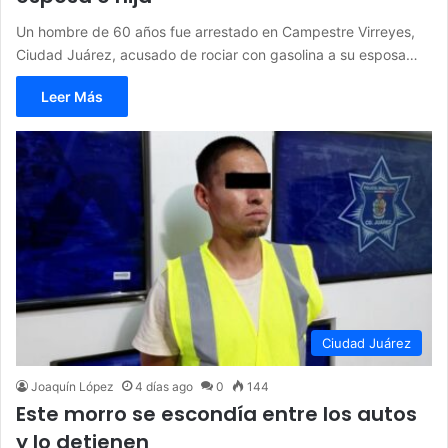
Un hombre de 60 años fue arrestado en Campestre Virreyes,
Ciudad Juárez, acusado de rociar con gasolina a su esposa…
Leer Más
Ciudad Juárez
Joaquín López
4 días ago
0
144
Este morro se escondía entre los autos
y lo detienen