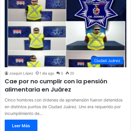
Ciudad Juárez
Joaquín López
1 día ago
0
20
Cae por no cumplir con la pensión
alimentaria en Juárez
Cinco hombres con órdenes de aprehensión fueron detenidos
en distintos puntos de Ciudad Juárez. Uno era requerido por
incumplimiento de…
Leer Más