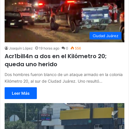
Ciudad Juárez
Joaquín López
19 horas ago
0
556
Acr1bill4n a dos en el Kilómetro 20;
queda uno herido
Dos hombres fueron blanco de un ataque armado en la colonia
Kilómetro 20, al sur de Ciudad Juárez. Uno resultó…
Leer Más