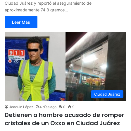
Ciudad Juárez y reportó el aseguramiento de
aproximadamente 74.8 gramos…
Leer Más
Ciudad Juárez
Joaquín López
4 días ago
0
9
Detienen a hombre acusado de romper
cristales de un Oxxo en Ciudad Juárez