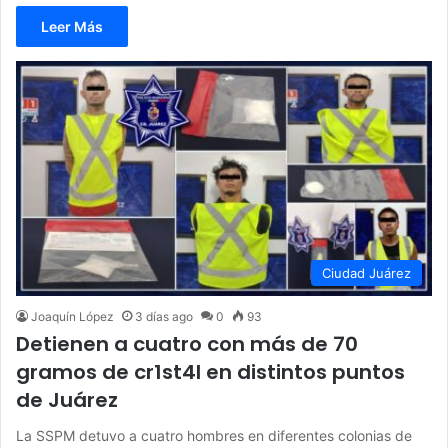
Leer Más
Ciudad Juárez
Joaquín López
3 días ago
0
93
Detienen a cuatro con más de 70
gramos de cr1st4l en distintos puntos
de Juárez
La SSPM detuvo a cuatro hombres en diferentes colonias de