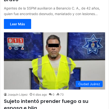
Agentes de la SSPM auxiliaron a Benancio C. A., de 42 años,
quien fue encontrado desnudo, maniatado y con lesiones…
Leer Más
Ciudad Juárez
Joaquín López
4 días ago
0
73
Sujeto intentó prender fuego a su
esposa e hija