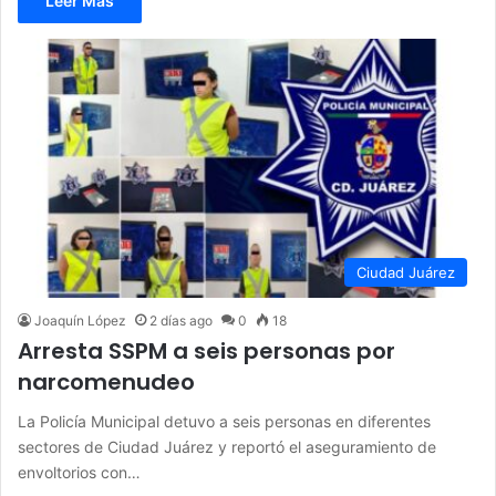
Leer Más
Ciudad Juárez
Joaquín López
2 días ago
0
18
Arresta SSPM a seis personas por
narcomenudeo
La Policía Municipal detuvo a seis personas en diferentes
sectores de Ciudad Juárez y reportó el aseguramiento de
envoltorios con…