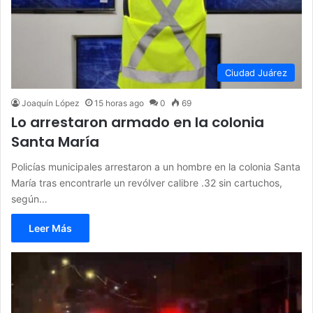
Ciudad Juárez
Joaquín López
15 horas ago
0
69
Lo arrestaron armado en la colonia
Santa María
Policías municipales arrestaron a un hombre en la colonia Santa
María tras encontrarle un revólver calibre .32 sin cartuchos,
según…
Leer Más