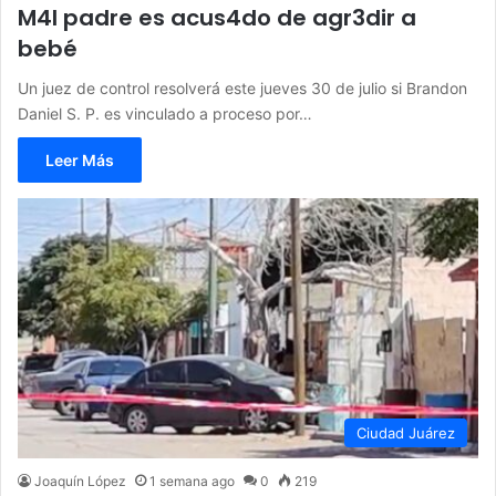
M4l padre es acus4do de agr3dir a
bebé
Un juez de control resolverá este jueves 30 de julio si Brandon
Daniel S. P. es vinculado a proceso por…
Leer Más
Ciudad Juárez
Joaquín López
1 semana ago
0
219