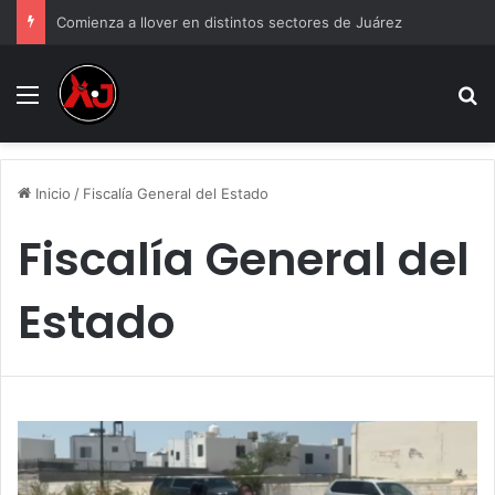
Video: Esto fue lo que aseguraron en “Carwash” de la Fronteriza
Menu
B
Inicio
/
Fiscalía General del Estado
Fiscalía General del
Estado