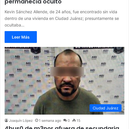
permanecía oculto
Kevin Sánchez Allende, de 24 años, fue encontrado sin vida
dentro de una vivienda en Ciudad Juárez; presuntamente se
ocultaba…
Leer Más
Ciudad Juárez
Joaquín López
1 semana ago
0
15
4bus0 de m3nor afuera de secundaria