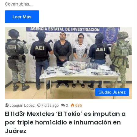
Covarrubias…
Leer Más
Ciudad Juárez
Joaquín López
7 días ago
0
635
El l1d3r Mex1cles ‘El Tokio’ es imputan a
por triple hom1cidio e inhumación en
Juárez