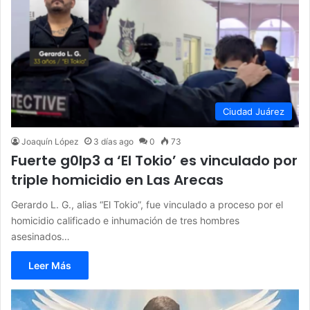
Ciudad Juárez
Joaquín López
3 días ago
0
73
Fuerte g0lp3 a ‘El Tokio’ es vinculado por
triple homicidio en Las Arecas
Gerardo L. G., alias “El Tokio”, fue vinculado a proceso por el
homicidio calificado e inhumación de tres hombres
asesinados…
Leer Más