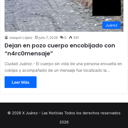
Juárez
Joaquín López
julio 7, 2026
0
391
Dejan en pozo cuerpo encobijado con
“n4rc0mensaje”
Ciudad Juárez.- El cuerpo sin vida de una persona envuelta en
cobijas y acompañado de un mensaje fue localizado la…
Leer Más
© 2026 X Juárez - Las Noticias Todos los derechos reservados
2026