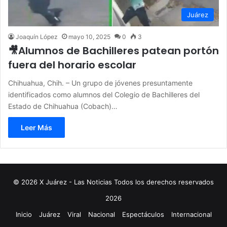
Juárez
Joaquín López
mayo 10, 2025
0
3
🎥Alumnos de Bachilleres patean portón
fuera del horario escolar
Chihuahua, Chih. – Un grupo de jóvenes presuntamente
identificados como alumnos del Colegio de Bachilleres del
Estado de Chihuahua (Cobach)…
Leer Más
© 2026 X Juárez - Las Noticias Todos los derechos reservados
2026
Inicio
Juárez
Viral
Nacional
Espectáculos
Internacional