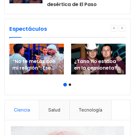
desértica de El Paso
Espectáculos
“No te metas con
¿Tano no estaba
mi religión”: Ese
en la camioneta?
Pérez termina
Familia de Valentín
callado por Masad
Elizalde revela
tras posicionarse
nuevo peritaje a
en su contra en ‘La
casi 20 años de su
Casa’
asesinato
Ciencia
Salud
Tecnología