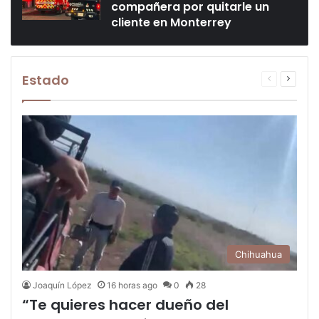
compañera por quitarle un
cliente en Monterrey
Estado
Previous
Next
page
page
Chihuahua
Joaquín López
16 horas ago
0
28
“Te quieres hacer dueño del