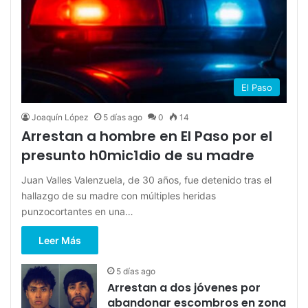
El Paso
Joaquín López
5 días ago
0
14
Arrestan a hombre en El Paso por el
presunto h0mic1dio de su madre
Juan Valles Valenzuela, de 30 años, fue detenido tras el
hallazgo de su madre con múltiples heridas
punzocortantes en una…
Leer Más
5 días ago
Arrestan a dos jóvenes por
abandonar escombros en zona