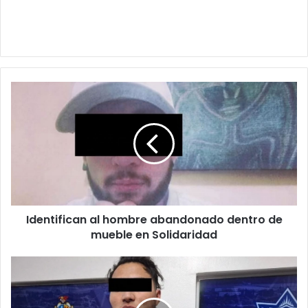
Identifican
al
hombre
abandonado
dentro
de
mueble
en
Solidaridad
Identifican al hombre abandonado dentro de
mueble en Solidaridad
Baleó
a
hombre
por