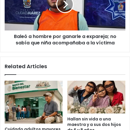
ganarle
a
expareja;
no
sabía
Baleó a hombre por ganarle a expareja; no
que
niña
sabía que niña acompañaba a la víctima
acompañaba
a
la
Related Articles
víctima
Hallan sin vida a una
maestra y a sus dos hijos
Cuidado adultos mayores