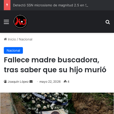
Detectó SSN microsismo de magnitud 2.5 en Santa Bárbara, Chihuahua
Menu
B
Inicio
/
Nacional
Nacional
Fallece madre buscadora,
tras saber que su hijo murió
Send
Joaquín López
mayo 22, 2026
4
an
email