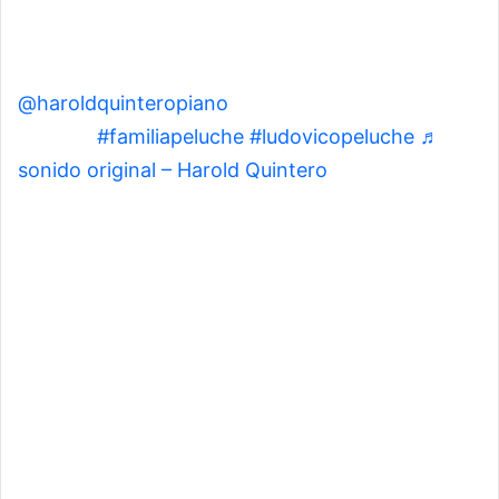
@haroldquinteropiano
El carro de ludovico
peluche
#familiapeluche
#ludovicopeluche
♬
sonido original – Harold Quintero