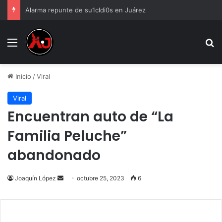
Alarma repunte de su1cldi0s en Juárez
Menu
B
Inicio
/
Viral
Viral
Encuentran auto de “La
Familia Peluche”
abandonado
Send
Joaquín López
octubre 25, 2023
6
an
email