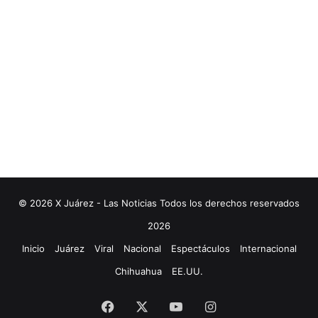
© 2026 X Juárez - Las Noticias Todos los derechos reservados
2026
Inicio
Juárez
Viral
Nacional
Espectáculos
Internacional
Chihuahua
EE.UU.
Facebook
X
YouTube
Instagram