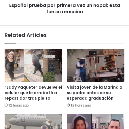
Español prueba por primera vez un nopal; esta
su
reacción
fue su reacción
Related Articles
“Lady Paquete” devuelve el
Visita joven de la Marina a
celular que le arrebató a
su padre antes de su
repartidor tras pleito
esperada graduación
12 horas ago
12 horas ago