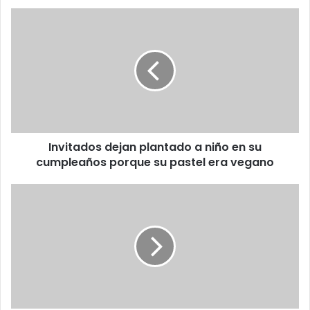
Invitados
dejan
plantado
a
niño
en
su
cumpleaños
porque
Invitados dejan plantado a niño en su
su
pastel
cumpleaños porque su pastel era vegano
era
vegano
Español
prueba
por
primera
vez
un
nopal;
esta
fue